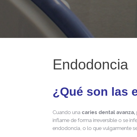
Endodoncia
¿Qué son las 
Cuando una
caries dental avanza,
inflame de forma irreversible o se inf
endodoncia, o lo que vulgarmente s