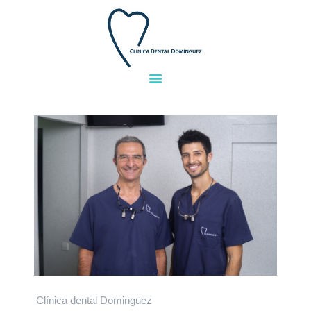
INICIO
EQUIPO
TRATAMIENTOS
INSTALACIONES
GALERIA
FINANCIACIÓN
PREGUNTAS
CONTACTO
Clínica dental Dominguez